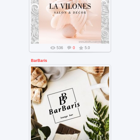
Дизайн бренда салона декора
цветовое решение
536
0
5.0
BarBaris
Брендинг бара для отдыха