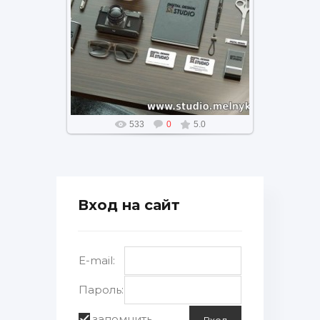
Пример брендинга на различных
офисных атрибутах
533
0
5.0
Вход на сайт
E-mail:
Пароль:
запомнить