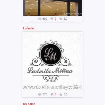
592
0
5.0
Ludmila
Дизайн бренда салона красоты
574
0
5.0
lux salon