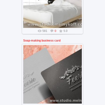
постельного белья
581
0
5.0
Soap-making business card
логотип , бренд для визитки
мыловарной мастерской