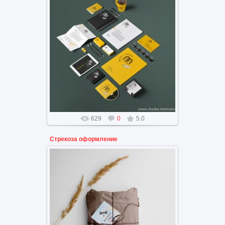
Брендинг атрибутики
канцелярских принадлежностей
образовательного
пространства
629
0
5.0
Стрекоза оформление
Логотип на открытке
роизводителя органической
косметики