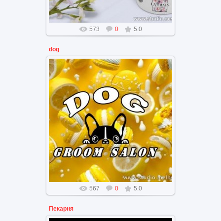
573
0
5.0
dog
Дизайн брендинг Грум Салона
для собак
567
0
5.0
Пекарня