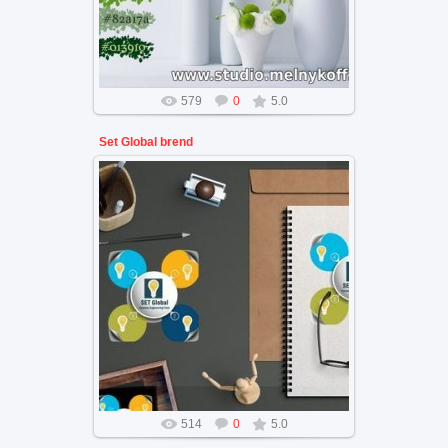
579
0
5.0
Set Global brend
брендинг енергетической
компании на офисых атрибутах
514
0
5.0