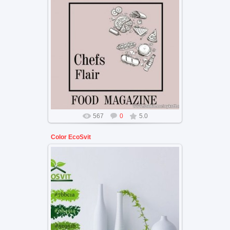
брендинг продуктового магазина
567
0
5.0
Color EcoSvit
Брендинг и цветовой колер
компании EcoSvit