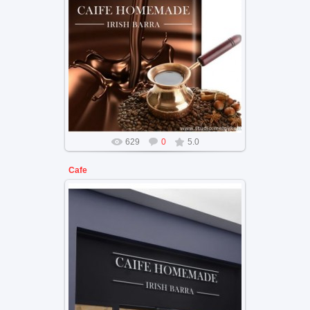
Дизайн бренда кафе ирландский
логотип
629
0
5.0
Cafe
Бренд кафе дизайн Ирландского
бара