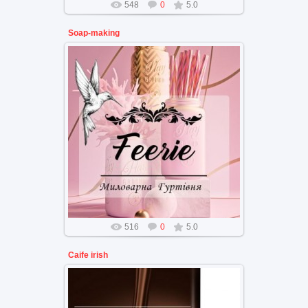
548
0
5.0
Soap-making
Брендинг мыловарной
мастерской
516
0
5.0
Caife irish