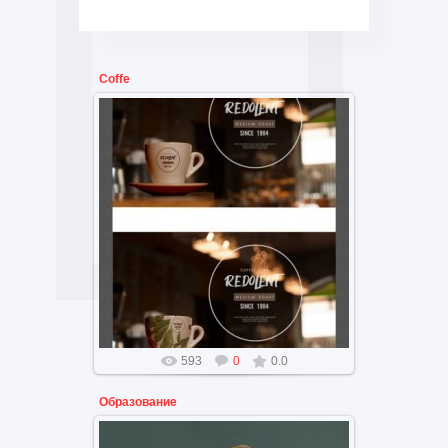
Coffe
Логотип, брендинг печать кофе
на чашке, заставка, постер.
593
0
0.0
Образование