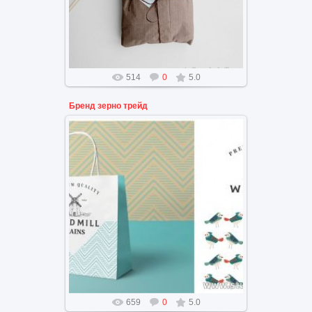
514
0
5.0
Бренд зерно трейд
Брендинг логотип и дизайн
зерно обробатывающий
комбинат
659
0
5.0