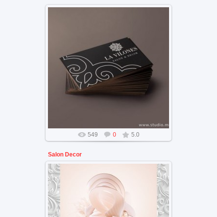
Дизайн бренда салона декора.
визитка
549
0
5.0
Salon Decor