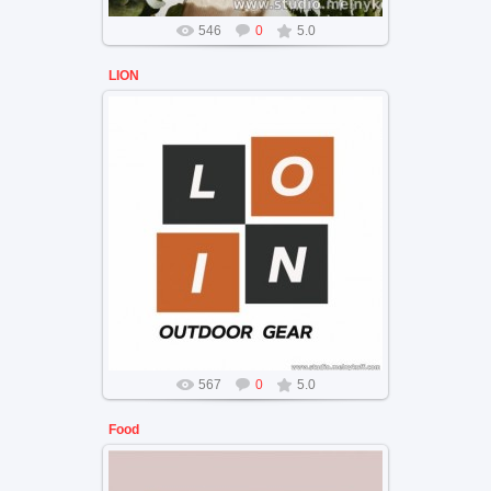
546
0
5.0
LION
Брендинг компании Lion
цветовая палитра
567
0
5.0
Food