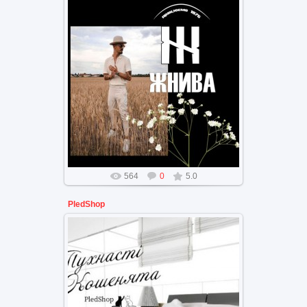
Брендинг дизайн компании
полного производства хлебной
продукции.
Техника для вычленения той
самой идеи наравне...
564
0
5.0
PledShop
Дизайн бренда магазина